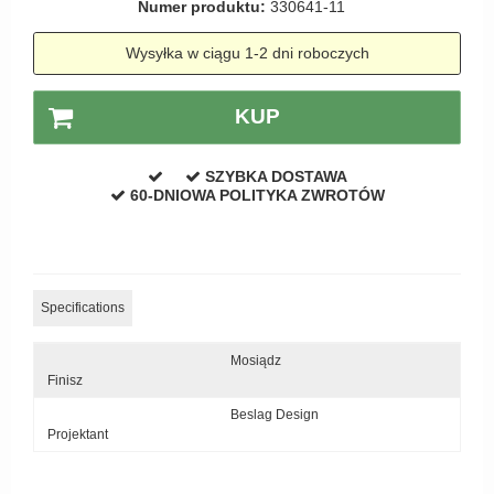
Numer produktu:
330641-11
Zewnętrzne klamki
Wysyłka w ciągu 1-2 dni roboczych
APRILE Klamki
KUP
SZYBKA DOSTAWA
60-DNIOWA POLITYKA ZWROTÓW
Specifications
Mosiądz
Finisz
Beslag Design
Projektant