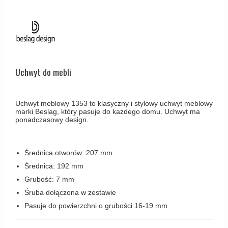
Haczyki / Wieszaki
Olivari
Klamki Delfiny i Morsy
Wsporniki półek
Turnstyle Designs
Klamki Gio Ponti LAMA
Haki kabinowe
RANDI klamki
MEDICI klamki
Produkty do czyszczenia mosiądzu
RDS klamki
Svanemøllen klamki
Uchwyt do mebli
Samuel Heath klamki
Weingarden Klamki
Sibes Metall
Østerbro - Drewniane klamki do drzwi
Uchwyt meblowy 1353 to klasyczny i stylowy uchwyt meblowy
Søe-Jensen & Co
marki Beslag, który pasuje do każdego domu. Uchwyt ma
Klamki Buster+Punch
ponadczasowy design.
Valli & Valli klamki
DND klamka
YOUNG lamki
Klamka FSB
Średnica otworów: 207 mm
Średnica: 192 mm
RANDI Classic Line Klamki
Grubość: 7 mm
Turnstyle Designs Klamki
Śruba dołączona w zestawie
Klamki do Drzwi tarasowych
Pasuje do powierzchni o grubości 16-19 mm
Østerbro - Długi szyld