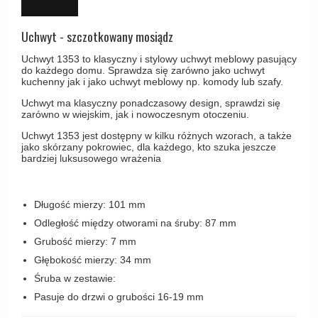
Haczyki / Wieszaki
Olivari
Klamki Delfiny i Morsy
Wsporniki półek
Turnstyle Designs
Uchwyt - szczotkowany mosiądz
Klamki Gio Ponti LAMA
Haki kabinowe
RANDI klamki
Uchwyt 1353 to klasyczny i stylowy uchwyt meblowy pasujący
MEDICI klamki
do każdego domu. Sprawdza się zarówno jako uchwyt
Produkty do czyszczenia mosiądzu
RDS klamki
kuchenny jak i jako uchwyt meblowy np. komody lub szafy.
Svanemøllen klamki
Uchwyt ma klasyczny ponadczasowy design, sprawdzi się
Samuel Heath klamki
Weingarden Klamki
zarówno w wiejskim, jak i nowoczesnym otoczeniu.
Sibes Metall
Uchwyt 1353 jest dostępny w kilku różnych wzorach, a także
Østerbro - Drewniane klamki do drzwi
jako skórzany pokrowiec, dla każdego, kto szuka jeszcze
Søe-Jensen & Co
bardziej luksusowego wrażenia
Klamki Buster+Punch
Valli & Valli klamki
DND klamka
YOUNG lamki
Długość mierzy: 101 mm
Klamka FSB
Odległość między otworami na śruby: 87 mm
RANDI Classic Line Klamki
Grubość mierzy: 7 mm
Turnstyle Designs Klamki
Głębokość mierzy: 34 mm
Śruba w zestawie:
Klamki do Drzwi tarasowych
Pasuje do drzwi o grubości 16-19 mm
Østerbro - Długi szyld