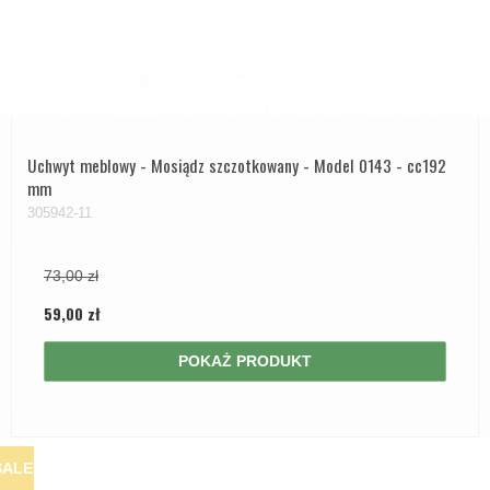
Uchwyt meblowy - Mosiądz szczotkowany - Model 0143 - cc192
mm
305942-11
73,00 zł
59,00 zł
POKAŻ PRODUKT
SALE