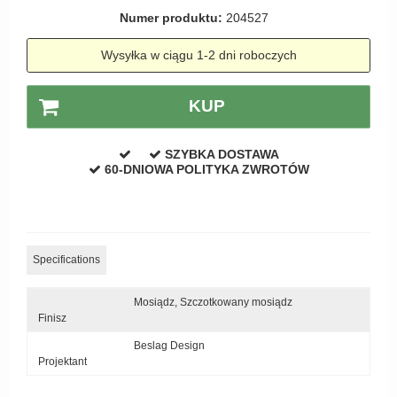
Zewnętrzne klamki
Numer produktu:
204527
APRILE Klamki
Wysyłka w ciągu 1-2 dni roboczych
KUP
SZYBKA DOSTAWA
60-DNIOWA POLITYKA ZWROTÓW
Specifications
Mosiądz,
Szczotkowany mosiądz
Finisz
Beslag Design
Projektant