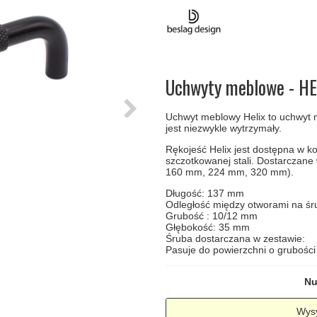
amki
Klamki Delfiny i Morsy
Søe-Jensen & Co
Klamka FSB
Klamki do drzwi
Wrzutka na listy
bez okuć
lscher
Klamki Gio Ponti LAMA
Valli & Valli klamki
RANDI Classic Line Kl
Osłony
Przycisk do
ozdobne na
dzwonka
drzwi
Ogranicznik
Zawiasy
Uchwyty meblowe - HE
drzwi
drzwiowe
Uchwyt meblowy Helix to uchwyt
jest niezwykle wytrzymały.
Rękojeść Helix jest dostępna w 
szczotkowanej stali. Dostarczan
160 mm, 224 mm, 320 mm).
Długość: 137 mm
Odległość między otworami na ś
Grubość : 10/12 mm
Głębokość: 35 mm
Śruba dostarczana w zestawie:
Pasuje do powierzchni o grubośc
Nu
Wysy