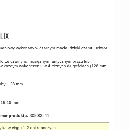
amki
LIX
 meblowy wykonany w czarnym macie, dzięki czemu uchwyt
kolorze czarnym, mosiężnym, antycznym brązu lub
e w każdym wykończeniu w 4 różnych długościach (128 mm,
ruby: 128 mm
i 16-19 mm
mer produktu:
309000-11
łka w ciągu 1-2 dni roboczych