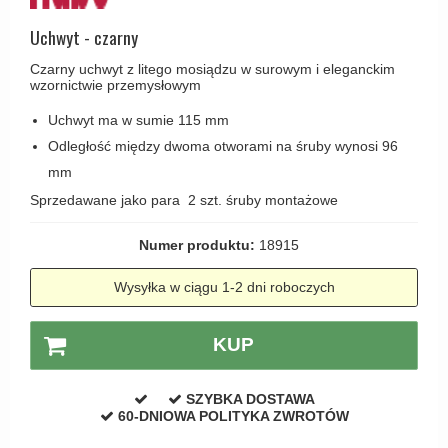
Haczyki / Wieszaki
Olivari
Klamki Delfiny i Morsy
Uchwyt - czarny
Wsporniki półek
Turnstyle Designs
Klamki Gio Ponti LAMA
Czarny uchwyt z litego mosiądzu w surowym i eleganckim
Haki kabinowe
RANDI klamki
wzornictwie przemysłowym
MEDICI klamki
Produkty do czyszczenia mosiądzu
RDS klamki
Uchwyt ma w sumie 115 mm
Svanemøllen klamki
Odległość między dwoma otworami na śruby wynosi 96
Samuel Heath klamki
Weingarden Klamki
mm
Sibes Metall
Østerbro - Drewniane klamki do drzwi
Sprzedawane jako para 2 szt. śruby montażowe
Søe-Jensen & Co
Klamki Buster+Punch
Numer produktu:
18915
Valli & Valli klamki
DND klamka
YOUNG lamki
Wysyłka w ciągu 1-2 dni roboczych
Klamka FSB
RANDI Classic Line Klamki
KUP
Turnstyle Designs Klamki
Klamki do Drzwi tarasowych
SZYBKA DOSTAWA
60-DNIOWA POLITYKA ZWROTÓW
Østerbro - Długi szyld