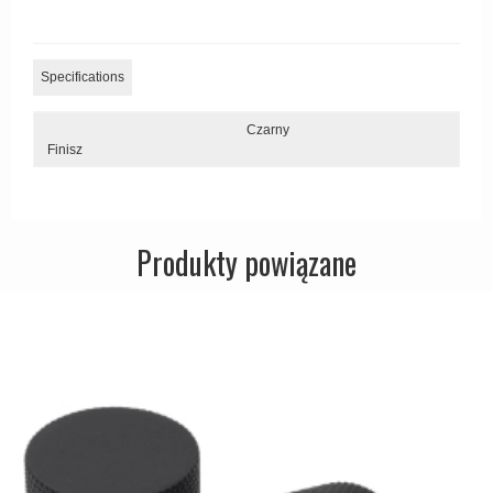
Zewnętrzne klamki
APRILE Klamki
Specifications
Czarny
Finisz
Produkty powiązane