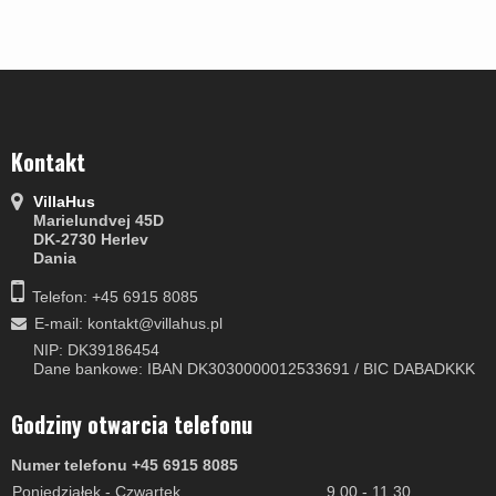
Kontakt
VillaHus
Marielundvej 45D
DK-2730 Herlev
Dania
Telefon: +45 6915 8085
E-mail
:
kontakt@villahus.pl
NIP: DK39186454
Dane bankowe: IBAN DK3030000012533691 / BIC DABADKKK
Godziny otwarcia telefonu
Numer telefonu +45 6915 8085
Poniedziałek - Czwartek
9.00 - 11.30