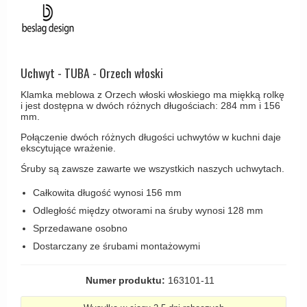
Haczyki / Wieszaki
Olivari
Klamki Delfiny i Morsy
Wsporniki półek
Turnstyle Designs
Klamki Gio Ponti LAMA
Haki kabinowe
RANDI klamki
MEDICI klamki
Uchwyt - TUBA - Orzech włoski
Produkty do czyszczenia mosiądzu
RDS klamki
Svanemøllen klamki
Klamka meblowa z Orzech włoski włoskiego ma miękką rolkę
Samuel Heath klamki
i jest dostępna w dwóch różnych długościach: 284 mm i 156
Weingarden Klamki
mm.
Sibes Metall
Østerbro - Drewniane klamki do drzwi
Połączenie dwóch różnych długości uchwytów w kuchni daje
Søe-Jensen & Co
ekscytujące wrażenie.
Klamki Buster+Punch
Śruby są zawsze zawarte we wszystkich naszych uchwytach.
Valli & Valli klamki
DND klamka
Całkowita długość wynosi 156 mm
YOUNG lamki
Klamka FSB
Odległość między otworami na śruby wynosi 128 mm
RANDI Classic Line Klamki
Sprzedawane osobno
Dostarczany ze śrubami montażowymi
Turnstyle Designs Klamki
Klamki do Drzwi tarasowych
Numer produktu:
163101-11
Østerbro - Długi szyld