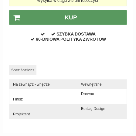
Wysyłka w ciągu 2-5 dni roboczych
Zewnętrzne klamki
APRILE Klamki
KUP
SZYBKA DOSTAWA
60-DNIOWA POLITYKA ZWROTÓW
Specifications
Na zewnątrz - wnętrze
Wewnętrzne
Drewno
Finisz
Beslag Design
Projektant