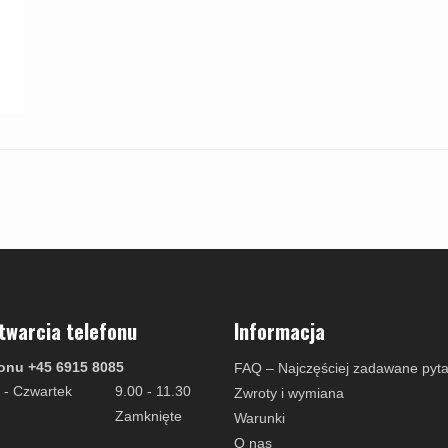
twarcia telefonu
Informacja
onu +45 6915 8085
FAQ – Najczęściej zadawane pyta
 - Czwartek
9.00 - 11.30
Zwroty i wymiana
Zamknięte
Warunki
O nas