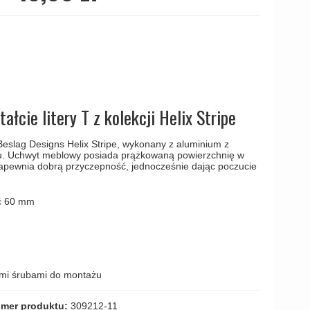
amki
łcie litery T z kolekcji Helix Stripe
Beslag Designs Helix Stripe, wykonany z aluminium z
. Uchwyt meblowy posiada prążkowaną powierzchnię w
apewnia dobrą przyczepność, jednocześnie dając poczucie
ć 60 mm
mi śrubami do montażu
mer produktu:
309212-11