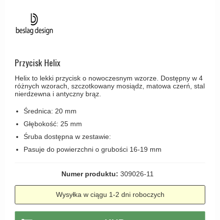
Haczyki / Wieszaki
Olivari
Klamki Delfiny i Morsy
Wsporniki półek
Turnstyle Designs
Klamki Gio Ponti LAMA
Haki kabinowe
RANDI klamki
MEDICI klamki
Produkty do czyszczenia mosiądzu
RDS klamki
Przycisk Helix
Svanemøllen klamki
Samuel Heath klamki
Helix to lekki przycisk o nowoczesnym wzorze. Dostępny w 4
Weingarden Klamki
różnych wzorach, szczotkowany mosiądz, matowa czerń, stal
Sibes Metall
nierdzewna i antyczny brąz.
Østerbro - Drewniane klamki do drzwi
Søe-Jensen & Co
Średnica: 20 mm
Klamki Buster+Punch
Valli & Valli klamki
Głębokość: 25 mm
DND klamka
Śruba dostępna w zestawie:
YOUNG lamki
Klamka FSB
Pasuje do powierzchni o grubości 16-19 mm
RANDI Classic Line Klamki
Numer produktu:
309026-11
Turnstyle Designs Klamki
Wysyłka w ciągu 1-2 dni roboczych
Klamki do Drzwi tarasowych
Østerbro - Długi szyld