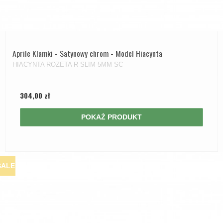
Aprile Klamki - Satynowy chrom - Model Hiacynta
HIACYNTA ROZETA R SLIM 5MM SC
304,00 zł
POKAŻ PRODUKT
SALE