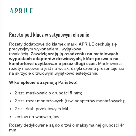
Haczyki / Wieszaki
Olivari
Klamki Delfiny i Morsy
Wsporniki półek
Turnstyle Designs
Klamki Gio Ponti LAMA
Haki kabinowe
RANDI klamki
MEDICI klamki
Produkty do czyszczenia mosiądzu
Rozeta pod klucz w satynowym chromie
RDS klamki
Svanemøllen klamki
Rozety dodatkowe do klamek marki
APRILE
cechują się
Samuel Heath klamki
Weingarden Klamki
precyzyjnym wykonaniem i wyjątkową
trwałością.
Zawdzięczają ją osadzeniu na metalowych
Sibes Metall
wypustach adapterów drzwiowych, które pozwala na
Østerbro - Drewniane klamki do drzwi
komfortowe użytkowanie przez długi czas.
Maskownica
Søe-Jensen & Co
rozety mocowana jest na wcisk, dzięki czemu prezentuje się
Klamki Buster+Punch
na skrzydle drzwiowym wyjątkowo estetycznie.
Valli & Valli klamki
DND klamka
W komplecie otrzymują Państwo:
YOUNG lamki
Klamka FSB
2 szt. maskownic o grubości
5 mm;
RANDI Classic Line Klamki
2 szt. rozet montażowych (tzw. adapterów montażowych);
2 szt. śrub przelotowych M4;
Turnstyle Designs Klamki
zestaw drewnowkrętów.
Klamki do Drzwi tarasowych
Rozety dedykowane są do drzwi o maksymalnej grubości 44
mm.
Østerbro - Długi szyld