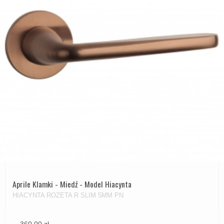
Aprile Klamki - Miedź - Model Hiacynta
HIACYNTA ROZETA R SLIM 5MM PN
360,00 zł