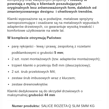
powstają z myślą o klientach poszukujących
Zewnętrzne klamki
oryginalnych lecz zrównoważonych form, dalekich od
zmanieryzowanego designu i chwilowych trendów.
APRILE Klamki
Klamki wyposażone są w podwójne, metalowe sprężyny
samopoziomujące i osadzane są na metalowych wypustach
adapterów drzwiowych, co gwarantuje wysoką trwałość i
komfortowe użytkowanie na wiele lat.
W komplecie otrzymują Państwo
:
parę rękojeści - lewą i prawą; zespoloną z rozetami
podklamkowymi o grubości
5 mm
;
2 szt. rozet montażowych (tzw. adapterów montażowych);
trzpień klamki o przekroju 8x8 mm (dwuczęściowy);
2 szt. śrub przelotowych M4;
zestaw śrub imbusowych wraz z kluczem;
zestaw drewnowkrętów.
Klamki dedykowane są do skrzydeł drzwiowych o
maksymalnej
grubości 44 mm
Numer produktu:
SALICE ROZETA Q SLIM 5MM KG