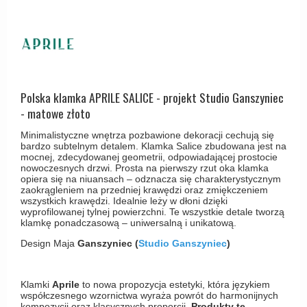
Haczyki / Wieszaki
Olivari
Klamki Delfiny i Morsy
Wsporniki półek
Turnstyle Designs
Klamki Gio Ponti LAMA
Haki kabinowe
RANDI klamki
MEDICI klamki
Produkty do czyszczenia mosiądzu
RDS klamki
Svanemøllen klamki
Polska klamka APRILE SALICE - projekt Studio Ganszyniec
Samuel Heath klamki
Weingarden Klamki
- matowe złoto
Sibes Metall
Østerbro - Drewniane klamki do drzwi
Minimalistyczne wnętrza pozbawione dekoracji cechują się
bardzo subtelnym detalem. Klamka Salice zbudowana jest na
Søe-Jensen & Co
Klamki Buster+Punch
mocnej, zdecydowanej geometrii, odpowiadającej prostocie
nowoczesnych drzwi. Prosta na pierwszy rzut oka klamka
Valli & Valli klamki
opiera się na niuansach – odznacza się charakterystycznym
DND klamka
zaokrągleniem na przedniej krawędzi oraz zmiękczeniem
YOUNG lamki
wszystkich krawędzi. Idealnie leży w dłoni dzięki
Klamka FSB
wyprofilowanej tylnej powierzchni. Te wszystkie detale tworzą
klamkę ponadczasową – uniwersalną i unikatową.
RANDI Classic Line Klamki
Design Maja
Ganszyniec (
Studio Ganszyniec
)
Turnstyle Designs Klamki
Klamki do Drzwi tarasowych
Klamki
Aprile
to nowa propozycja estetyki, która językiem
współczesnego wzornictwa wyraża powrót do harmonijnych
Østerbro - Długi szyld
kompozycji oraz klasycznych proporcji.
Produkty te