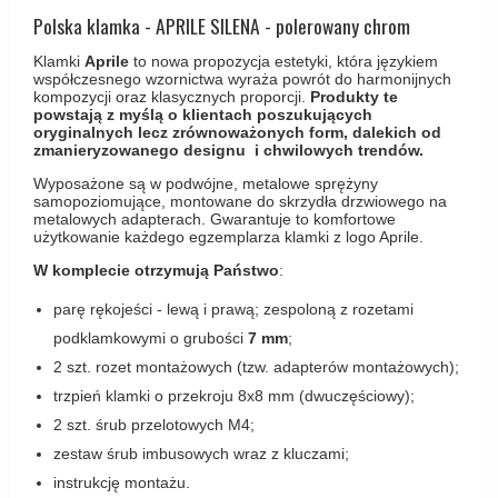
Haczyki / Wieszaki
Olivari
Polska klamka - APRILE SILENA - polerowany chrom
Klamki Delfiny i Morsy
Wsporniki półek
Turnstyle Designs
Klamki
Aprile
to nowa propozycja estetyki, która językiem
Klamki Gio Ponti LAMA
współczesnego wzornictwa wyraża powrót do harmonijnych
Haki kabinowe
RANDI klamki
kompozycji oraz klasycznych proporcji.
Produkty te
MEDICI klamki
powstają z myślą o klientach poszukujących
Produkty do czyszczenia mosiądzu
RDS klamki
oryginalnych lecz zrównoważonych form, dalekich od
Svanemøllen klamki
zmanieryzowanego designu i chwilowych trendów.
Samuel Heath klamki
Weingarden Klamki
Wyposażone są w podwójne, metalowe sprężyny
samopoziomujące, montowane do skrzydła drzwiowego na
Sibes Metall
Østerbro - Drewniane klamki do drzwi
metalowych adapterach. Gwarantuje to komfortowe
użytkowanie każdego egzemplarza klamki z logo Aprile.
Søe-Jensen & Co
Klamki Buster+Punch
W komplecie otrzymują Państwo
:
Valli & Valli klamki
DND klamka
parę rękojeści - lewą i prawą; zespoloną z rozetami
YOUNG lamki
Klamka FSB
podklamkowymi o grubości
7 mm
;
RANDI Classic Line Klamki
2 szt. rozet montażowych (tzw. adapterów montażowych);
trzpień klamki o przekroju 8x8 mm (dwuczęściowy);
Turnstyle Designs Klamki
2 szt. śrub przelotowych M4;
Klamki do Drzwi tarasowych
zestaw śrub imbusowych wraz z kluczami;
Østerbro - Długi szyld
instrukcję montażu.