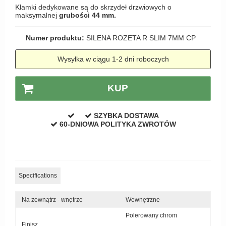
Klamki dedykowane są do skrzydeł drzwiowych o
Zewnętrzne klamki
maksymalnej
grubości 44 mm.
APRILE Klamki
Numer produktu:
SILENA ROZETA R SLIM 7MM CP
Wysyłka w ciągu 1-2 dni roboczych
KUP
SZYBKA DOSTAWA
60-DNIOWA POLITYKA ZWROTÓW
Specifications
Na zewnątrz - wnętrze
Wewnętrzne
Polerowany chrom
Finisz