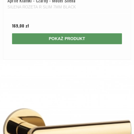
Aprile Klamki - Czarny - Model Silena
SILENA ROZETA R SLIM 7MM BLACK
169,00 zł
POKAŻ PRODUKT