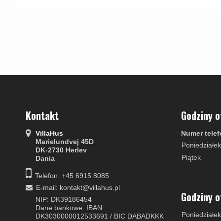
Kontakt
Godziny o
VillaHus
Numer telef
Marielundvej 45D
Poniedziałek
DK-2730 Herlev
Piątek
Dania
Telefon: +45 6915 8085
E-mail
:
kontakt@villahus.pl
Godziny o
NIP: DK39186454
Dane bankowe: IBAN
Poniedziałek
DK3030000012533691 / BIC DABADKKK