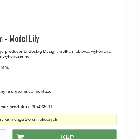
amki
 - Model Lily
ego producenta Beslag Design. Gałka meblowa wykonana
e wykończenie.
0 mm.
żnymi śrubami do montażu.
mer produktu:
304065-11
yłka w ciągu 2-5 dni roboczych
.
KUP