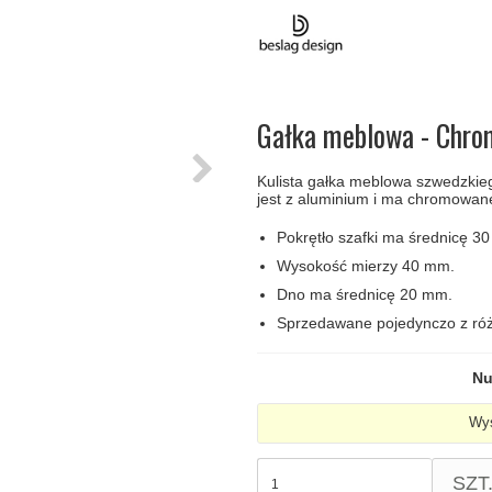
amki
Klamki Delfiny i Morsy
Søe-Jensen & Co
Klamka FSB
Klamki do drzwi
Wrzutka na listy
bez okuć
lscher
Klamki Gio Ponti LAMA
Valli & Valli klamki
RANDI Classic Line Kl
Osłony
Przycisk do
ozdobne na
dzwonka
drzwi
Ogranicznik
Zawiasy
Gałka meblowa - Chrom
drzwi
drzwiowe
Kulista gałka meblowa szwedzki
jest z aluminium i ma chromowan
Pokrętło szafki ma średnicę 3
Wysokość mierzy 40 mm.
Dno ma średnicę 20 mm.
Sprzedawane pojedynczo z ró
Nu
Wys
SZT