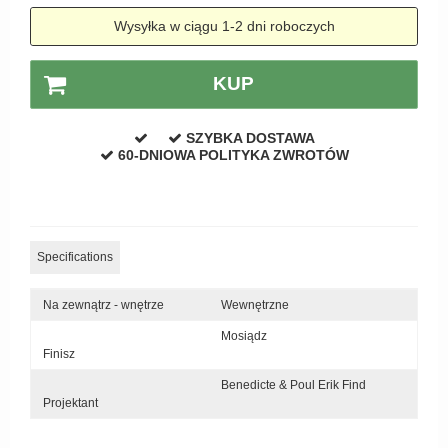
Zewnętrzne klamki
Wysyłka w ciągu 1-2 dni roboczych
APRILE Klamki
KUP
SZYBKA DOSTAWA
60-DNIOWA POLITYKA ZWROTÓW
Specifications
Na zewnątrz - wnętrze
Wewnętrzne
Mosiądz
Finisz
Benedicte & Poul Erik Find
Projektant