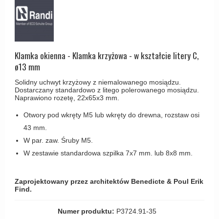
Haczyki / Wieszaki
Olivari
Klamki Delfiny i Morsy
Wsporniki półek
Turnstyle Designs
Klamki Gio Ponti LAMA
Haki kabinowe
RANDI klamki
MEDICI klamki
Produkty do czyszczenia mosiądzu
Klamka okienna - Klamka krzyżowa - w kształcie litery C,
RDS klamki
Svanemøllen klamki
ø13 mm
Samuel Heath klamki
Weingarden Klamki
Solidny uchwyt krzyżowy z niemalowanego mosiądzu.
Sibes Metall
Dostarczany standardowo z litego polerowanego mosiądzu.
Østerbro - Drewniane klamki do drzwi
Naprawiono rozetę, 22x65x3 mm.
Søe-Jensen & Co
Klamki Buster+Punch
Otwory pod wkręty M5 lub wkręty do drewna, rozstaw osi
Valli & Valli klamki
43 mm.
DND klamka
YOUNG lamki
W par. zaw. Śruby M5.
Klamka FSB
W zestawie standardowa szpilka 7x7 mm. lub 8x8 mm.
RANDI Classic Line Klamki
Turnstyle Designs Klamki
Zaprojektowany przez architektów Benedicte & Poul Erik
Find.
Klamki do Drzwi tarasowych
Østerbro - Długi szyld
Numer produktu:
P3724.91-35