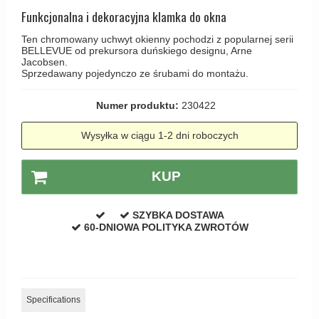
Haczyki / Wieszaki
Olivari
Funkcjonalna i dekoracyjna klamka do okna
Klamki Delfiny i Morsy
Wsporniki półek
Turnstyle Designs
Ten chromowany uchwyt okienny pochodzi z popularnej serii
Klamki Gio Ponti LAMA
BELLEVUE od prekursora duńskiego designu, Arne
Haki kabinowe
RANDI klamki
Jacobsen.
MEDICI klamki
Sprzedawany pojedynczo ze śrubami do montażu.
Produkty do czyszczenia mosiądzu
RDS klamki
Svanemøllen klamki
Samuel Heath klamki
Numer produktu:
230422
Weingarden Klamki
Sibes Metall
Wysyłka w ciągu 1-2 dni roboczych
Østerbro - Drewniane klamki do drzwi
Søe-Jensen & Co
Klamki Buster+Punch
KUP
Valli & Valli klamki
DND klamka
YOUNG lamki
Klamka FSB
SZYBKA DOSTAWA
60-DNIOWA POLITYKA ZWROTÓW
RANDI Classic Line Klamki
Turnstyle Designs Klamki
Klamki do Drzwi tarasowych
Specifications
Østerbro - Długi szyld