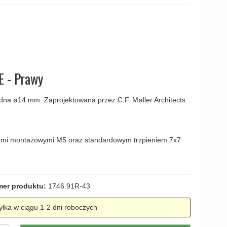
amki
E - Prawy
dna ø14 mm. Zaprojektowana przez C.F. Møller Architects.
ami montażowymi M5 oraz standardowym trzpieniem 7x7
er produktu:
1746.91R-43
łka w ciągu 1-2 dni roboczych