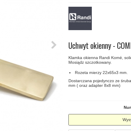
amki
Klamki Delfiny i Morsy
Søe-Jensen & Co
Klamka FSB
Klamki do drzwi
Wrzutka na listy
bez okuć
lscher
Klamki Gio Ponti LAMA
Valli & Valli klamki
RANDI Classic Line Kl
Osłony
Przycisk do
ozdobne na
dzwonka
drzwi
Ogranicznik
Zawiasy
drzwi
drzwiowe
Uchwyt okienny - COM
Klamka okienna Randi Komé, soli
Mosiądz szczotkowany.
Rozeta mierzy 22x65x3 mm.
Dostarczana pojedynczo ze śrub
mm ( oraz adapter 8x8 mm)
Num
Wysy