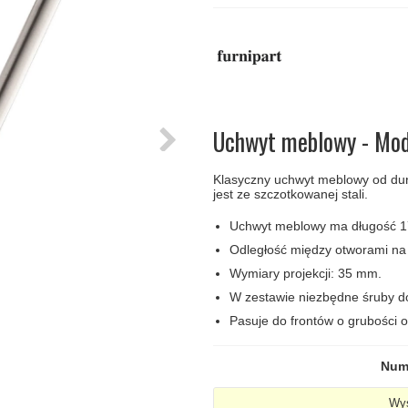
amki
Klamki Delfiny i Morsy
Søe-Jensen & Co
Klamka FSB
Klamki do drzwi
Wrzutka na listy
bez okuć
lscher
Klamki Gio Ponti LAMA
Valli & Valli klamki
RANDI Classic Line Kl
Osłony
Przycisk do
ozdobne na
dzwonka
drzwi
Ogranicznik
Zawiasy
drzwi
drzwiowe
Uchwyt meblowy - Mod
Klasyczny uchwyt meblowy od du
jest ze szczotkowanej stali.
Uchwyt meblowy ma długość 
Odległość między otworami na
Wymiary projekcji: 35 mm.
W zestawie niezbędne śruby d
Pasuje do frontów o grubości
Num
Wys