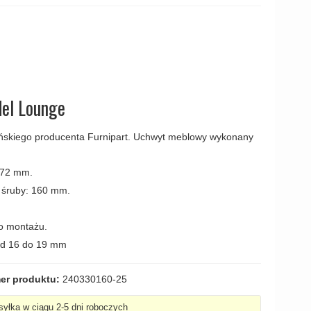
amki
el Lounge
ńskiego producenta Furnipart. Uchwyt meblowy wykonany
172 mm.
 śruby: 160 mm.
o montażu.
 od 16 do 19 mm
er produktu:
240330160-25
yłka w ciągu 2-5 dni roboczych