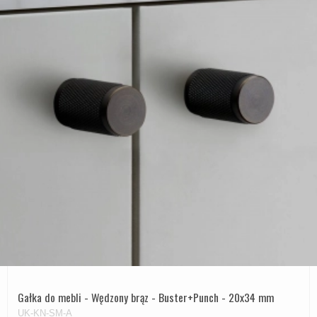
Gałka do mebli - Wędzony brąz - Buster+Punch - 20x34 mm
UK-KN-SM-A