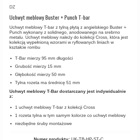
Haczyki / Wieszaki
Olivari
DZ
Klamki Delfiny i Morsy
Wsporniki półek
Turnstyle Designs
Uchwyt meblowy Buster + Punch T-bar
Klamki Gio Ponti LAMA
Haki kabinowe
RANDI klamki
Uchwyt meblowy T-bar z tylną płytą z angielskiego Buster +
MEDICI klamki
Punch wykonany z solidnego, anodowanego na srebrno
Produkty do czyszczenia mosiądzu
RDS klamki
metalu. Uchwyt meblowy należy do kolekcji Cross, która jest
Svanemøllen klamki
kolekcją wypełnioną wzorami w ryflowanych liniach w
Samuel Heath klamki
kształcie rombu
Weingarden Klamki
Sibes Metall
T-Bar mierzy 95 mm długości
Østerbro - Drewniane klamki do drzwi
Grubość mierzy 15 mm
Søe-Jensen & Co
Klamki Buster+Punch
Głębokość mierzy 50 mm
Valli & Valli klamki
DND klamka
Tylna rozeta ma średnicę 51 mm
YOUNG lamki
Uchwyt meblowy T-Bar dostarczany jest indywidualnie
Klamka FSB
z:
RANDI Classic Line Klamki
1 uchwyt meblowy T-bar z kolekcji Cross
Turnstyle Designs Klamki
1 rozeta tylna w tym samym kolorze co uchwyt meblowy
niezbędne śruby montażowe
Klamki do Drzwi tarasowych
Østerbro - Długi szyld
Numer produktu:
UK-TB-HP-ST-C