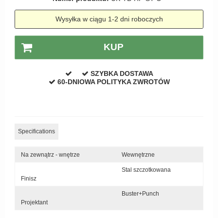
Zewnętrzne klamki
Wysyłka w ciągu 1-2 dni roboczych
APRILE Klamki
KUP
SZYBKA DOSTAWA
60-DNIOWA POLITYKA ZWROTÓW
Specifications
Na zewnątrz - wnętrze
Wewnętrzne
Stal szczotkowana
Finisz
Buster+Punch
Projektant