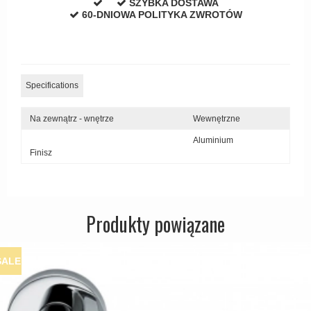
SZYBKA DOSTAWA
Zewnętrzne klamki
60-DNIOWA POLITYKA ZWROTÓW
APRILE Klamki
Specifications
Na zewnątrz - wnętrze
Wewnętrzne
Aluminium
Finisz
Produkty powiązane
SALE