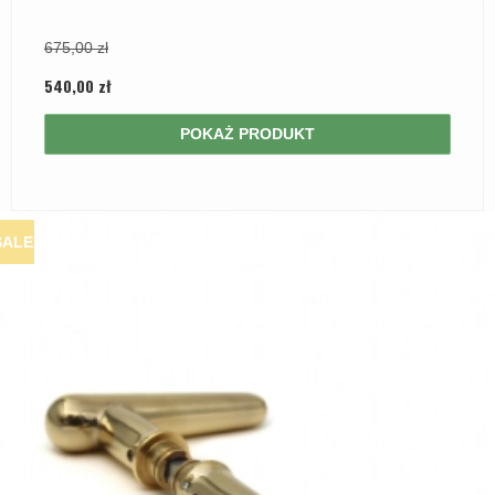
675,00 zł
540,00 zł
POKAŻ PRODUKT
SALE