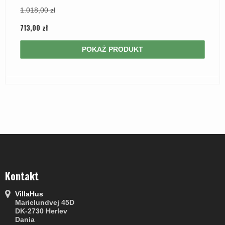
1.018,00 zł
713,00 zł
POKAŻ PRODUKT
Kontakt
VillaHus
Marielundvej 45D
DK-2730 Herlev
Dania