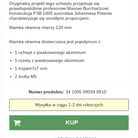
Haczyki / Wieszaki
Oryginalny projekt tego uchwytu przypisuje się
Olivari
Klamki Delfiny i Morsy
prawdopodobnie profesorowi Maxowi Burchartzowi.
Wsporniki półek
Konstrukcja FSB 1005 autorstwa Johannesa Potente
Turnstyle Designs
Klamki Gio Ponti LAMA
charakteryzuje się smukłymi proporcjami.
Haki kabinowe
RANDI klamki
Klamka okienna mierzy 120 mm
MEDICI klamki
Produkty do czyszczenia mosiądzu
RDS klamki
Svanemøllen klamki
Klamka okienna dostarczana jest pojedynczo z:
Samuel Heath klamki
Weingarden Klamki
1 uchwyt z piaskowanego aluminium
Sibes Metall
Østerbro - Drewniane klamki do drzwi
1 rozety z piaskowanego aluminium
Søe-Jensen & Co
1 trzpień7x7 mm
Klamki Buster+Punch
2 śruby M5
Valli & Valli klamki
DND klamka
YOUNG lamki
Klamka FSB
Numer produktu:
34 1005 09039 0810
RANDI Classic Line Klamki
Wysyłka w ciągu 1-2 dni roboczych
Turnstyle Designs Klamki
KUP
Klamki do Drzwi tarasowych
Østerbro - Długi szyld