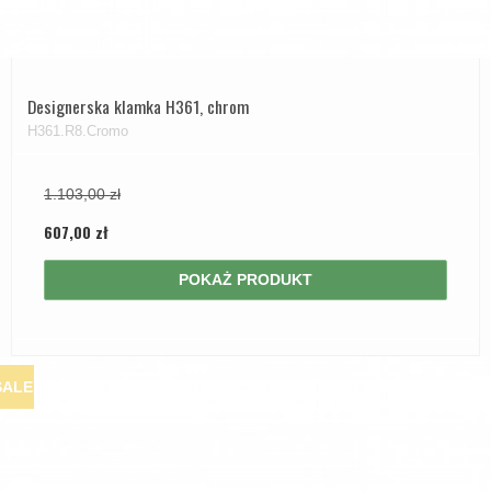
Designerska klamka H361, chrom
H361.R8.Cromo
1.103,00 zł
607,00 zł
POKAŻ PRODUKT
SALE