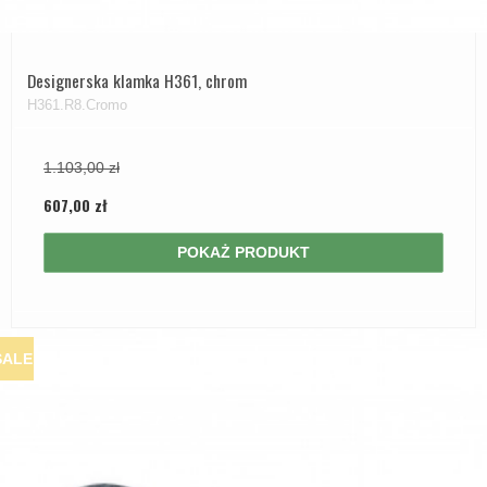
Designerska klamka H361, chrom
H361.R8.Cromo
1.103,00 zł
607,00 zł
POKAŻ PRODUKT
SALE