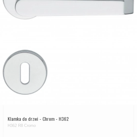
Zewnętrzne klamki
APRILE Klamki
Klamka do drzwi - Chrom - H362
H362 R8 Cromo