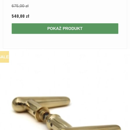
675,00 zł
540,00 zł
POKAŻ PRODUKT
SALE