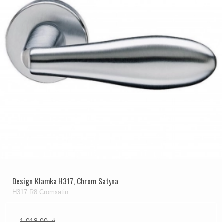
Design Klamka H317, Chrom Satyna
H317.R8.Cromsatin
1.018,00 zł