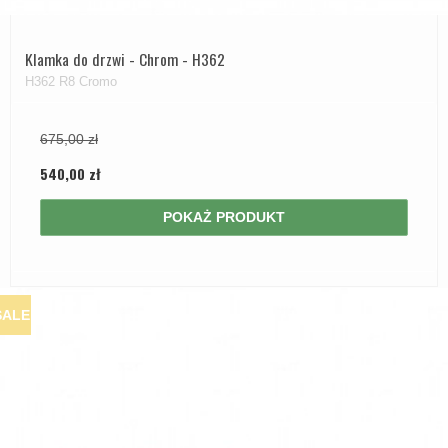
Klamka do drzwi - Chrom - H362
H362 R8 Cromo
675,00 zł
540,00 zł
POKAŻ PRODUKT
SALE