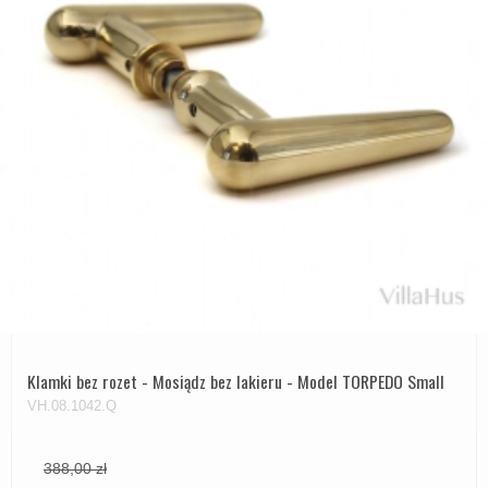
Klamki bez rozet - Mosiądz bez lakieru - Model TORPEDO Small
VH.08.1042.Q
388,00 zł