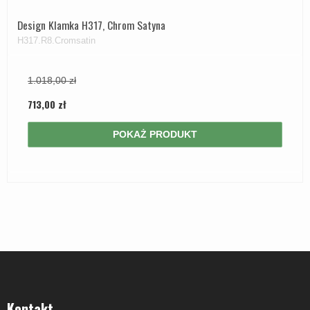
Design Klamka H317, Chrom Satyna
H317.R8.Cromsatin
1.018,00 zł
713,00 zł
POKAŻ PRODUKT
Kontakt