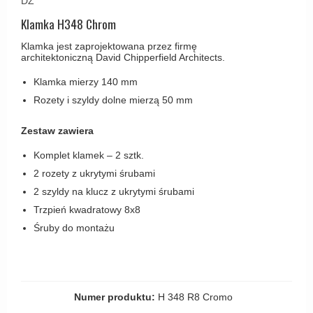
DZ
Haczyki / Wieszaki
Olivari
Klamki Delfiny i Morsy
Klamka H348 Chrom
Wsporniki półek
Turnstyle Designs
Klamki Gio Ponti LAMA
Klamka jest zaprojektowana przez firmę
Haki kabinowe
RANDI klamki
architektoniczną David Chipperfield Architects.
MEDICI klamki
Produkty do czyszczenia mosiądzu
RDS klamki
Klamka mierzy 140 mm
Svanemøllen klamki
Rozety i szyldy dolne mierzą 50 mm
Samuel Heath klamki
Weingarden Klamki
Sibes Metall
Zestaw zawiera
Østerbro - Drewniane klamki do drzwi
Søe-Jensen & Co
Komplet klamek – 2 sztk.
Klamki Buster+Punch
2 rozety z ukrytymi śrubami
Valli & Valli klamki
DND klamka
2 szyldy na klucz z ukrytymi śrubami
YOUNG lamki
Klamka FSB
Trzpień kwadratowy 8x8
Śruby do montażu
RANDI Classic Line Klamki
Turnstyle Designs Klamki
Klamki do Drzwi tarasowych
Numer produktu:
H 348 R8 Cromo
Østerbro - Długi szyld