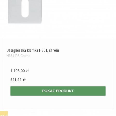
Designerska klamka H361, chrom
H361.R8.Cromo
1.103,00 zł
607,00 zł
POKAŻ PRODUKT