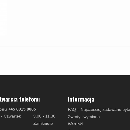
twarcia telefonu
Informacja
onu +45 6915 8085
FAQ – Najczęściej zadawane pyta
 - Czwartek
9.00 - 11.30
Zwroty i wymiana
Zamknięte
Warunki