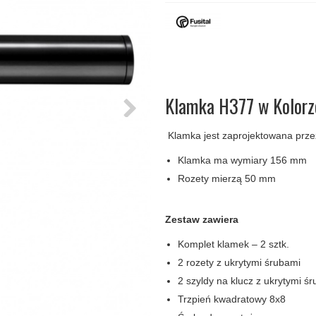
amki
Klamki Delfiny i Morsy
Søe-Jensen & Co
Klamka FSB
Klamki do drzwi
Wrzutka na listy
bez okuć
lscher
Klamki Gio Ponti LAMA
Valli & Valli klamki
RANDI Classic Line Kl
Osłony
Przycisk do
ozdobne na
dzwonka
drzwi
Ogranicznik
Zawiasy
drzwi
drzwiowe
Klamka H377 w Kolorz
Klamka jest zaprojektowana przez
Klamka ma wymiary 156 mm
Rozety mierzą 50 mm
Zestaw zawiera
Komplet klamek – 2 sztk.
2 rozety z ukrytymi śrubami
2 szyldy na klucz z ukrytymi ś
Trzpień kwadratowy 8x8