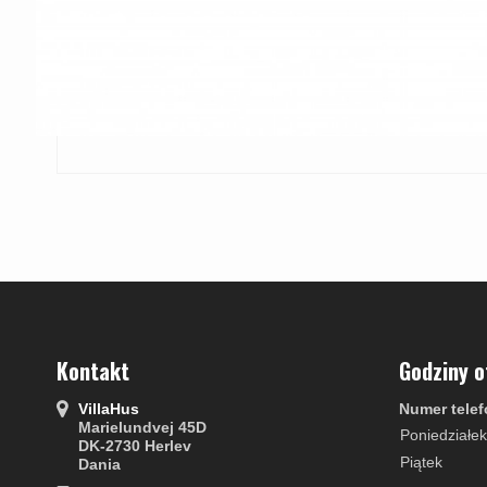
Kontakt
Godziny o
VillaHus
Numer telef
Marielundvej 45D
Poniedziałek
DK-2730 Herlev
Piątek
Dania