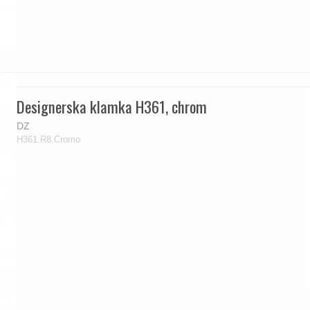
Designerska klamka H361, chrom
DZ
H361.R8.Cromo