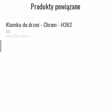
Produkty powiązane
Klamka do drzwi - Chrom - H362
DZ
H362 R8 Cromo