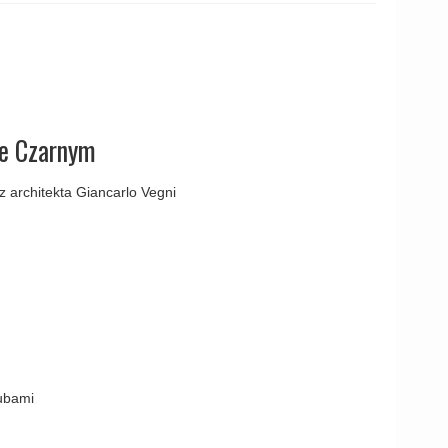
amki
e Czarnym
 architekta Giancarlo Vegni
rubami