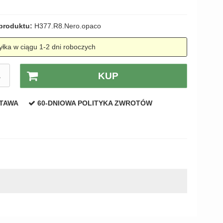
produktu:
H377.R8.Nero.opaco
łka w ciągu 1-2 dni roboczych
A
KUP
STAWA
60-DNIOWA POLITYKA ZWROTÓW