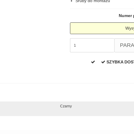
Śruby do montażu
Numer 
Wysy
PAR
SZYBKA DO
Czarny