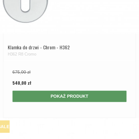
Klamka do drzwi - Chrom - H362
H362 R8 Cromo
675,00 zł
540,00 zł
POKAŻ PRODUKT
SALE