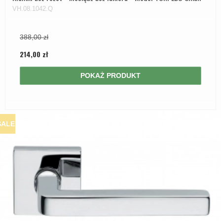
VH.08.1042.Q
388,00 zł
214,00 zł
POKAŻ PRODUKT
SALE