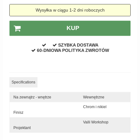
Zewnętrzne klamki
Wysyłka w ciągu 1-2 dni roboczych
APRILE Klamki
KUP
SZYBKA DOSTAWA
60-DNIOWA POLITYKA ZWROTÓW
Specifications
Na zewnątrz - wnętrze
Wewnętrzne
Chrom i nikiel
Finisz
Valli Workshop
Projektant