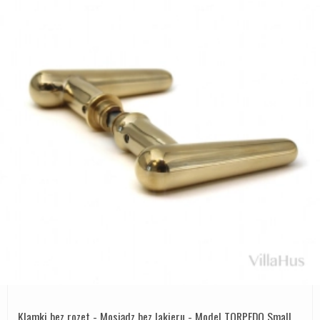
Klamki bez rozet - Mosiądz bez lakieru - Model TORPEDO Small