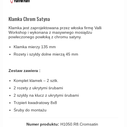
Haczyki / Wieszaki
Olivari
Klamki Delfiny i Morsy
Wsporniki półek
Turnstyle Designs
Klamki Gio Ponti LAMA
Klamka Chrom Satyna
Haki kabinowe
RANDI klamki
MEDICI klamki
Klamka jest zaprojektowana przez włoska firmę Valli
Produkty do czyszczenia mosiądzu
RDS klamki
Workshop i wykonana z masywnego mosiądzu
Svanemøllen klamki
powleczonego powłoką z chromu satyny.
Samuel Heath klamki
Weingarden Klamki
Klamka mierzy 135 mm
Sibes Metall
Rozety i szyldy dolne mierzą 45 mm
Østerbro - Drewniane klamki do drzwi
Søe-Jensen & Co
Klamki Buster+Punch
Zestaw zawiera :
Valli & Valli klamki
DND klamka
YOUNG lamki
Komplet klamek – 2 sztk.
Klamka FSB
2 rozety z ukrytymi śrubami
RANDI Classic Line Klamki
2 szyldy na klucz z ukrytymi śrubami
Trzpień kwadratowy 8x8
Turnstyle Designs Klamki
Śruby do montażu
Klamki do Drzwi tarasowych
Østerbro - Długi szyld
Numer produktu:
H1050.R8.Cromsatin