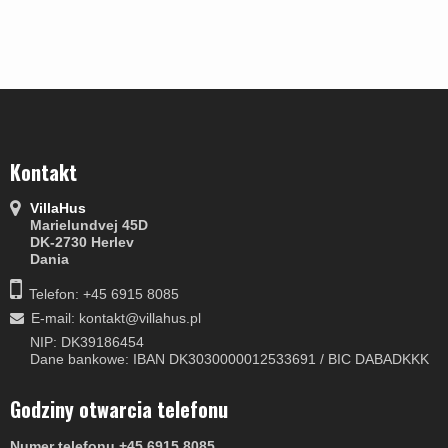
Kontakt
VillaHus
Marielundvej 45D
DK-2730 Herlev
Dania
Telefon: +45 6915 8085
E-mail
:
kontakt@villahus.pl
NIP: DK39186454
Dane bankowe: IBAN DK3030000012533691 / BIC DABADKKK
Godziny otwarcia telefonu
Numer telefonu +45 6915 8085