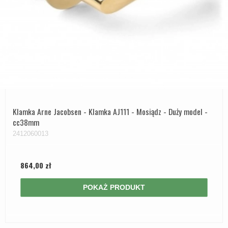
Klamka Arne Jacobsen - Klamka AJ111 - Mosiądz - Duży model -
cc38mm
2412060013
864,00 zł
POKAŻ PRODUKT