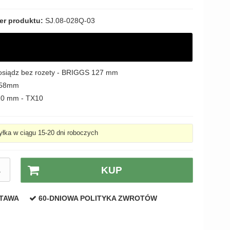
r produktu:
SJ.08-028Q-03
osiądz bez rozety - BRIGGS 127 mm
 ø58mm
110 mm - TX10
łka w ciągu 15-20 dni roboczych
A
KUP
STAWA
60-DNIOWA POLITYKA ZWROTÓW