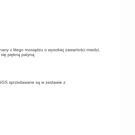
amki
ny z litego mosiądzu o wysokiej zawartości miedzi,
 się piękną patyną.
IGGS sprzedawane są w zestawie z: