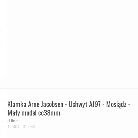
Klamka Arne Jacobsen - Uchwyt AJ97 - Mosiądz -
Mały model cc38mm
d line
12.4042.01.038