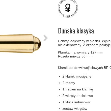
amki
Klamki Delfiny i Morsy
Søe-Jensen & Co
Klamka FSB
Klamki do drzwi
Wrzutka na listy
bez okuć
lscher
Klamki Gio Ponti LAMA
Valli & Valli klamki
RANDI Classic Line Kl
Osłony
Przycisk do
ozdobne na
dzwonka
drzwi
Ogranicznik
Zawiasy
Duńska klasyka
drzwi
drzwiowe
Uchwyt odlewany w piasku. Wykona
nielakierowany. Z czasem pokryje
Klamka ma wymiary 127 mm
Rozeta mierzy 56 mm
Klamki do drzwi wejściowych BR
2 klamki mosiężne
2 rozety
1 trzpień na klamkę
2 wkręty dociskowe
1 klucz imbusowy
zestaw wkrętów