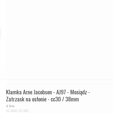
Klamka Arne Jacobsen - AJ97 - Mosiądz -
Zatrzask na osłonie - cc30 / 38mm
d line
12.4041.01.002