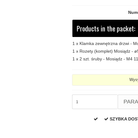
Nume
Products in the packet:
1 x
Klamka zewnętrzna drzwi - M
1 x
Rozety (komplet) Mosiądz -
1 x
2 szt. śruby - Mosiądz - M4 
Wysy
PAR
SZYBKA DO