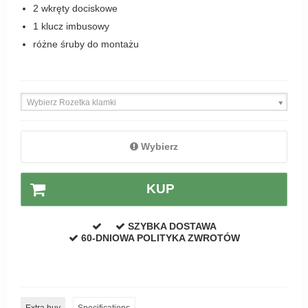
2 wkręty dociskowe
Zewnętrzne klamki
1 klucz imbusowy
APRILE Klamki
różne śruby do montażu
Wybierz Rozetka klamki
Wybierz
KUP
SZYBKA DOSTAWA
60-DNIOWA POLITYKA ZWROTÓW