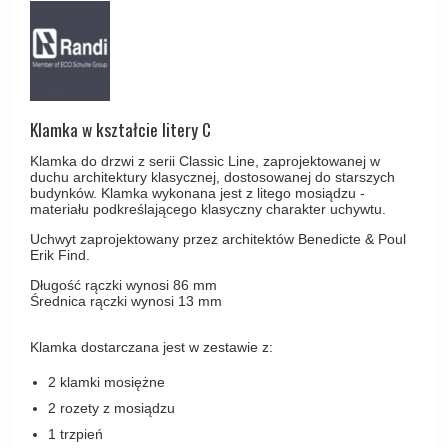
Haczyki / Wieszaki
Olivari
Klamki Delfiny i Morsy
Wsporniki półek
Turnstyle Designs
Klamki Gio Ponti LAMA
Haki kabinowe
RANDI klamki
MEDICI klamki
Produkty do czyszczenia mosiądzu
RDS klamki
Klamka w kształcie litery C
Svanemøllen klamki
Samuel Heath klamki
Weingarden Klamki
Klamka do drzwi z serii Classic Line, zaprojektowanej w
duchu architektury klasycznej, dostosowanej do starszych
Sibes Metall
budynków. Klamka wykonana jest z litego mosiądzu -
Østerbro - Drewniane klamki do drzwi
materiału podkreślającego klasyczny charakter uchywtu.
Søe-Jensen & Co
Klamki Buster+Punch
Uchwyt zaprojektowany przez architektów Benedicte & Poul
Valli & Valli klamki
Erik Find.
DND klamka
YOUNG lamki
Długość rączki wynosi 86 mm
Klamka FSB
Średnica rączki wynosi 13 mm
RANDI Classic Line Klamki
Klamka dostarczana jest w zestawie z:
Turnstyle Designs Klamki
2 klamki mosiężne
Klamki do Drzwi tarasowych
2 rozety z mosiądzu
Østerbro - Długi szyld
1 trzpień