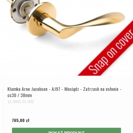
Klamka Arne Jacobsen - AJ97 - Mosiądz - Zatrzask na osłonie -
cc30 / 38mm
12.4041.01.002
765,00 zł
POKAŻ PRODUKT