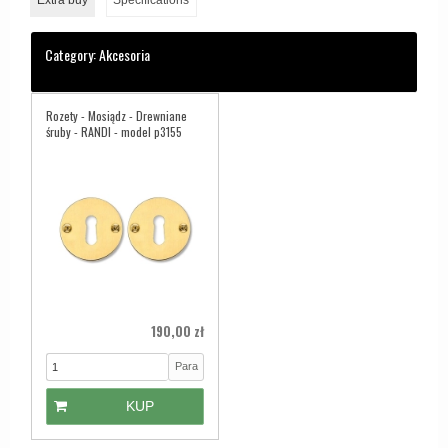
Extra buy
Specifications
Category:
Akcesoria
Rozety - Mosiądz - Drewniane
śruby - RANDI - model p3155
190,00 zł
Para
KUP