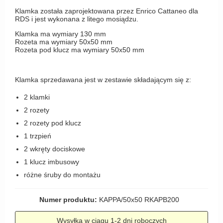
Haczyki / Wieszaki
Olivari
Klamka została zaprojektowana przez Enrico Cattaneo dla
Klamki Delfiny i Morsy
RDS i jest wykonana z litego mosiądzu.
Wsporniki półek
Turnstyle Designs
Klamki Gio Ponti LAMA
Klamka ma wymiary 130 mm
Haki kabinowe
RANDI klamki
Rozeta ma wymiary 50x50 mm
MEDICI klamki
Rozeta pod klucz ma wymiary 50x50 mm
Produkty do czyszczenia mosiądzu
RDS klamki
Svanemøllen klamki
Samuel Heath klamki
Weingarden Klamki
Klamka sprzedawana jest w zestawie składającym się z:
Sibes Metall
Østerbro - Drewniane klamki do drzwi
2 klamki
Søe-Jensen & Co
2 rozety
Klamki Buster+Punch
2 rozety pod klucz
Valli & Valli klamki
DND klamka
1 trzpień
YOUNG lamki
Klamka FSB
2 wkręty dociskowe
1 klucz imbusowy
RANDI Classic Line Klamki
różne śruby do montażu
Turnstyle Designs Klamki
Klamki do Drzwi tarasowych
Numer produktu:
KAPPA/50x50 RKAPB200
Østerbro - Długi szyld
Wysyłka w ciągu 1-2 dni roboczych