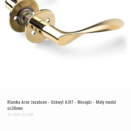
Klamka Arne Jacobsen - Uchwyt AJ97 - Mosiądz - Mały model
cc38mm
12.4042.01.038