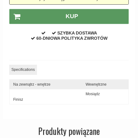
Zewnętrzne klamki
KUP
APRILE Klamki
SZYBKA DOSTAWA
60-DNIOWA POLITYKA ZWROTÓW
Specifications
Na zewnątrz - wnętrze
Wewnętrzne
Mosiądz
Finisz
Produkty powiązane