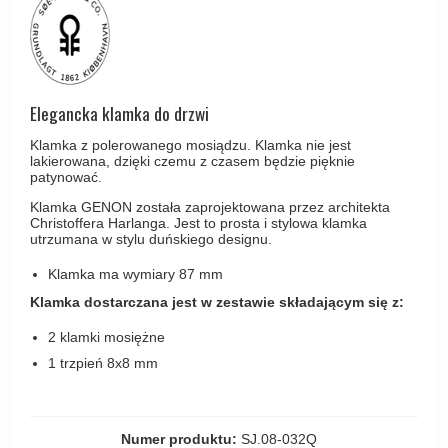
Haczyki / Wieszaki
Olivari
Klamki Delfiny i Morsy
Wsporniki półek
Turnstyle Designs
Klamki Gio Ponti LAMA
Haki kabinowe
RANDI klamki
MEDICI klamki
Produkty do czyszczenia mosiądzu
Elegancka klamka do drzwi
RDS klamki
Svanemøllen klamki
Klamka z polerowanego mosiądzu. Klamka nie jest
Samuel Heath klamki
Weingarden Klamki
lakierowana, dzięki czemu z czasem będzie pięknie
patynować.
Sibes Metall
Østerbro - Drewniane klamki do drzwi
Klamka GENON została zaprojektowana przez architekta
Søe-Jensen & Co
Christoffera Harlanga. Jest to prosta i stylowa klamka
Klamki Buster+Punch
utrzumana w stylu duńskiego designu.
Valli & Valli klamki
DND klamka
Klamka ma wymiary 87 mm
YOUNG lamki
Klamka FSB
Klamka dostarczana jest w zestawie składającym się z:
RANDI Classic Line Klamki
2 klamki mosiężne
1 trzpień 8x8 mm
Turnstyle Designs Klamki
Klamki do Drzwi tarasowych
Østerbro - Długi szyld
Numer produktu:
SJ.08-032Q