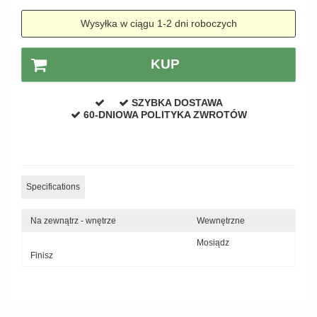
Zewnętrzne klamki
Wysyłka w ciągu 1-2 dni roboczych
APRILE Klamki
KUP
SZYBKA DOSTAWA
60-DNIOWA POLITYKA ZWROTÓW
Specifications
Na zewnątrz - wnętrze
Wewnętrzne
Mosiądz
Finisz