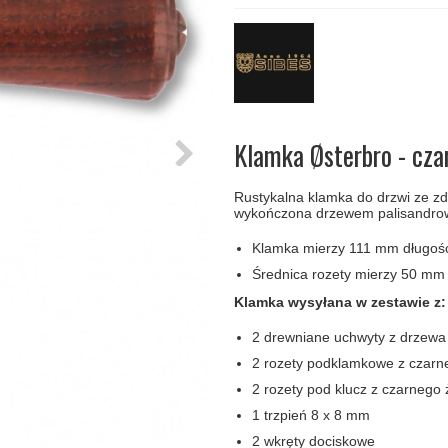
amki
Klamki Delfiny i Morsy
Søe-Jensen & Co
Klamka FSB
Klamki do drzwi
Wrzutka na listy
bez okuć
lscher
Klamki Gio Ponti LAMA
Valli & Valli klamki
RANDI Classic Line Kl
Osłony
Przycisk do
ozdobne na
dzwonka
drzwi
Ogranicznik
Zawiasy
drzwi
drzwiowe
Klamka Østerbro - cza
Rustykalna klamka do drzwi ze z
wykończona drzewem palisandrow
Klamka mierzy 111 mm długośc
Średnica rozety mierzy 50 mm
Klamka wysyłana w zestawie z:
2 drewniane uchwyty z drzewa
2 rozety podklamkowe z czarn
2 rozety pod klucz z czarnego 
1 trzpień 8 x 8 mm
2 wkręty dociskowe