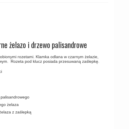
amki
rne żelazo i drzewo palisandrowe
dobionymi rozetami. Klamka odlana w czarnym żelazie,
ym. Rozeta pod klucz posiada przesuwaną zaślepkę.
i
 palisandrowego
ego żelaza
żelaza z zaślepką