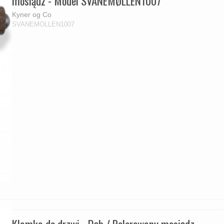
mosiądz - Model SVANEMØLLEN1007
Kyner og Co
SVANEMOLLEN1007