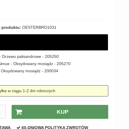
 produktu:
OESTERBRO1031
 - Drzewo palisandrowe - 205250
Almue - Oksydowany mosiądz - 205270
 - Oksydowany mosiądz - 200034
łka w ciągu 1-2 dni roboczych
A
KUP
STAWA
60-DNIOWA POLITYKA ZWROTÓW