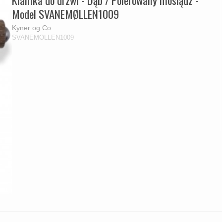
Klamka do drzwi - Dąb / Polerowany mosiądz -
Model SVANEMØLLEN1009
Kyner og Co
SVANEMOLLEN1009