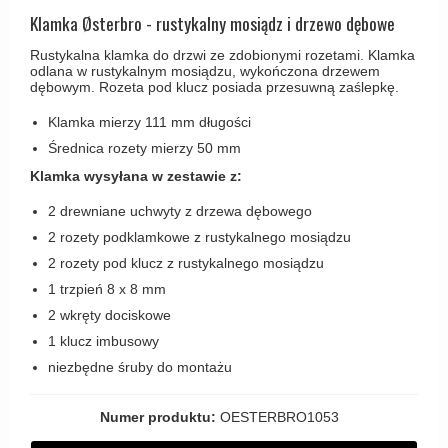
Haczyki / Wieszaki
Olivari
Klamka Østerbro - rustykalny mosiądz i drzewo dębowe
Klamki Delfiny i Morsy
Wsporniki półek
Turnstyle Designs
Rustykalna klamka do drzwi ze zdobionymi rozetami. Klamka
Klamki Gio Ponti LAMA
odlana w rustykalnym mosiądzu, wykończona drzewem
Haki kabinowe
RANDI klamki
dębowym. Rozeta pod klucz posiada przesuwną zaślepkę.
MEDICI klamki
Produkty do czyszczenia mosiądzu
RDS klamki
Klamka mierzy 111 mm długości
Svanemøllen klamki
Samuel Heath klamki
Średnica rozety mierzy 50 mm
Weingarden Klamki
Klamka wysyłana w zestawie z:
Sibes Metall
Østerbro - Drewniane klamki do drzwi
2 drewniane uchwyty z drzewa dębowego
Søe-Jensen & Co
Klamki Buster+Punch
2 rozety podklamkowe z rustykalnego mosiądzu
Valli & Valli klamki
DND klamka
2 rozety pod klucz z rustykalnego mosiądzu
YOUNG lamki
1 trzpień 8 x 8 mm
Klamka FSB
2 wkręty dociskowe
RANDI Classic Line Klamki
1 klucz imbusowy
Turnstyle Designs Klamki
niezbędne śruby do montażu
Klamki do Drzwi tarasowych
Numer produktu:
OESTERBRO1053
Østerbro - Długi szyld