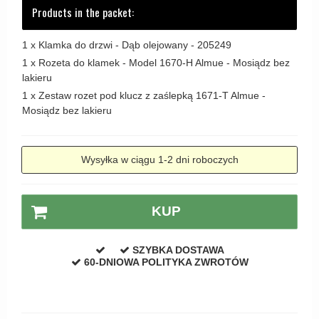
Products in the packet:
Zewnętrzne klamki
APRILE Klamki
1 x
Klamka do drzwi - Dąb olejowany - 205249
1 x
Rozeta do klamek - Model 1670-H Almue - Mosiądz bez
lakieru
1 x
Zestaw rozet pod klucz z zaślepką 1671-T Almue -
Mosiądz bez lakieru
Wysyłka w ciągu 1-2 dni roboczych
KUP
SZYBKA DOSTAWA
60-DNIOWA POLITYKA ZWROTÓW