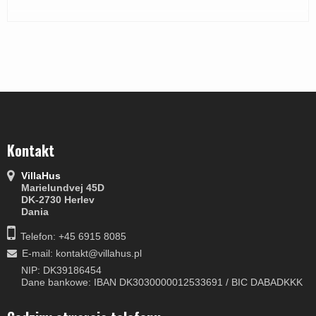
Kontakt
VillaHus
Marielundvej 45D
DK-2730 Herlev
Dania
Telefon: +45 6915 8085
E-mail
:
kontakt@villahus.pl
NIP: DK39186454
Dane bankowe: IBAN DK3030000012533691 / BIC DABADKKK