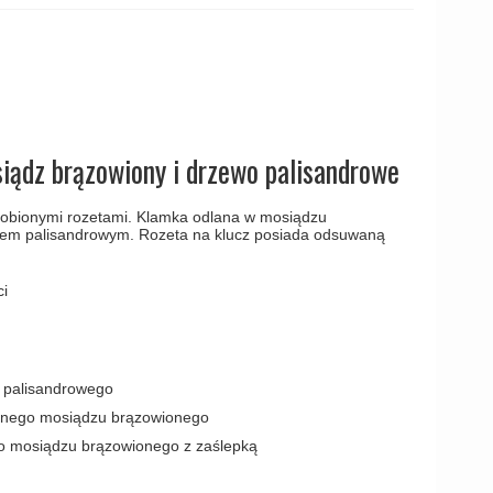
amki
iądz brązowiony i drzewo palisandrowe
dobionymi rozetami. Klamka odlana w mosiądzu
em palisandrowym. Rozeta na klucz posiada odsuwaną
i
 palisandrowego
bnego mosiądzu brązowionego
go mosiądzu brązowionego z zaślepką