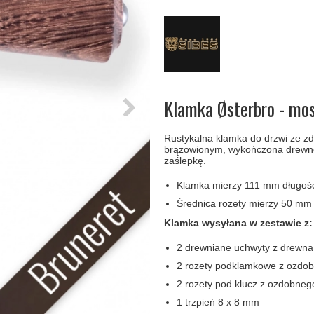
amki
Klamki Delfiny i Morsy
Søe-Jensen & Co
Klamka FSB
Klamki do drzwi
Wrzutka na listy
bez okuć
lscher
Klamki Gio Ponti LAMA
Valli & Valli klamki
RANDI Classic Line Kl
Osłony
Przycisk do
ozdobne na
dzwonka
drzwi
Ogranicznik
Zawiasy
drzwi
drzwiowe
Klamka Østerbro - mos
Rustykalna klamka do drzwi ze z
brązowionym, wykończona drewn
zaślepkę.
Klamka mierzy 111 mm długośc
Średnica rozety mierzy 50 mm
Klamka wysyłana w zestawie z:
2 drewniane uchwyty z drewna
2 rozety podklamkowe z ozdo
2 rozety pod klucz z ozdobne
1 trzpień 8 x 8 mm