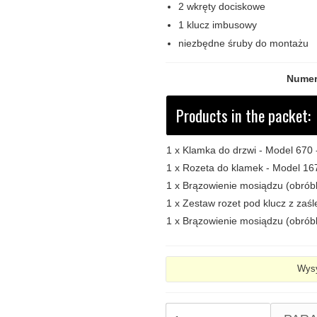
2 wkręty dociskowe
1 klucz imbusowy
niezbędne śruby do montażu
Numer
Products in the packet:
1 x
Klamka do drzwi - Model 670
1 x
Rozeta do klamek - Model 167
1 x
Brązowienie mosiądzu (obrób
1 x
Zestaw rozet pod klucz z zaś
1 x
Brązowienie mosiądzu (obrób
Wysy