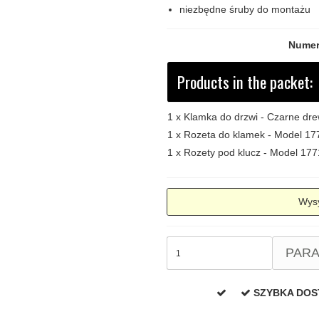
niezbędne śruby do montażu
Numer
Products in the packet:
1 x
Klamka do drzwi - Czarne d
1 x
Rozeta do klamek - Model 177
1 x
Rozety pod klucz - Model 1771
Wysy
PAR
SZYBKA DO