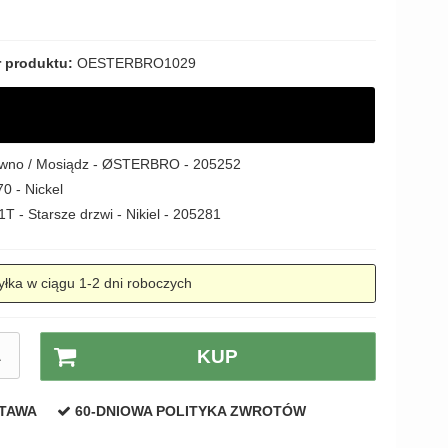
 produktu:
OESTERBRO1029
rewno / Mosiądz - ØSTERBRO - 205252
0 - Nickel
T - Starsze drzwi - Nikiel - 205281
łka w ciągu 1-2 dni roboczych
A
KUP
STAWA
60-DNIOWA POLITYKA ZWROTÓW