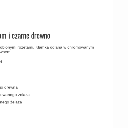
amki
om i czarne drewno
zdobionymi rozetami. Klamka odlana w chromowanym
rewnem.
i
go drewna
mowanego żelaza
anego żelaza