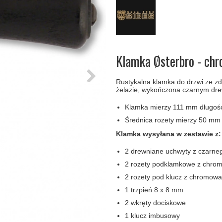
amki
Klamki Delfiny i Morsy
Søe-Jensen & Co
Klamka FSB
Klamki do drzwi
Wrzutka na listy
bez okuć
lscher
Klamki Gio Ponti LAMA
Valli & Valli klamki
RANDI Classic Line Kl
Osłony
Przycisk do
ozdobne na
dzwonka
drzwi
Ogranicznik
Zawiasy
Klamka Østerbro - chr
drzwi
drzwiowe
Rustykalna klamka do drzwi ze 
żelazie, wykończona czarnym d
Klamka mierzy 111 mm długośc
Średnica rozety mierzy 50 mm
Klamka wysyłana w zestawie z:
2 drewniane uchwyty z czarne
2 rozety podklamkowe z chro
2 rozety pod klucz z chromow
1 trzpień 8 x 8 mm
2 wkręty dociskowe
1 klucz imbusowy