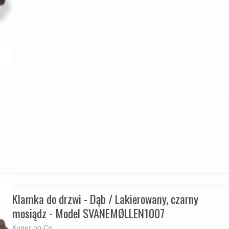
Klamka do drzwi - Dąb / Lakierowany, czarny
mosiądz - Model SVANEMØLLEN1007
Kyner og Co