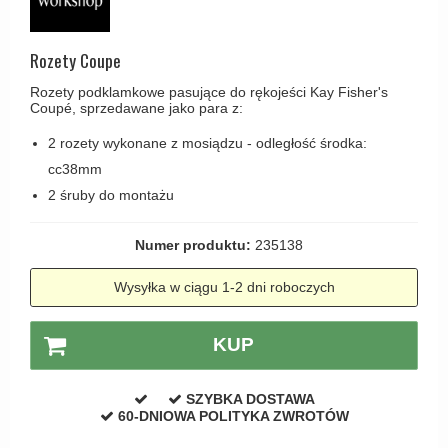
Haczyki / Wieszaki
Olivari
Klamki Delfiny i Morsy
Wsporniki półek
Turnstyle Designs
Rozety Coupe
Klamki Gio Ponti LAMA
Haki kabinowe
RANDI klamki
MEDICI klamki
Rozety podklamkowe pasujące do rękojeści Kay Fisher's
Produkty do czyszczenia mosiądzu
Coupé, sprzedawane jako para z:
RDS klamki
Svanemøllen klamki
2 rozety wykonane z mosiądzu - odległość środka:
Samuel Heath klamki
Weingarden Klamki
cc38mm
Sibes Metall
Østerbro - Drewniane klamki do drzwi
2 śruby do montażu
Søe-Jensen & Co
Klamki Buster+Punch
Numer produktu:
235138
Valli & Valli klamki
DND klamka
YOUNG lamki
Wysyłka w ciągu 1-2 dni roboczych
Klamka FSB
RANDI Classic Line Klamki
KUP
Turnstyle Designs Klamki
Klamki do Drzwi tarasowych
SZYBKA DOSTAWA
60-DNIOWA POLITYKA ZWROTÓW
Østerbro - Długi szyld