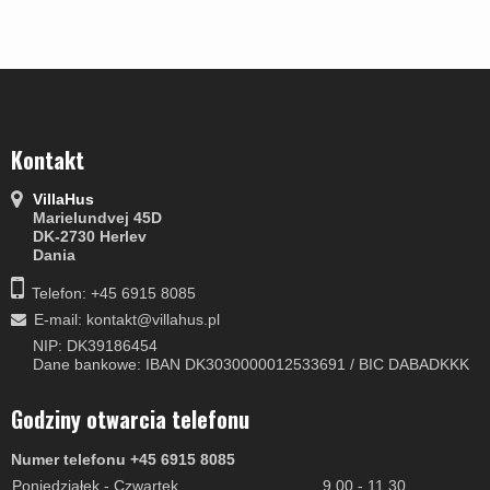
Kontakt
VillaHus
Marielundvej 45D
DK-2730 Herlev
Dania
Telefon: +45 6915 8085
E-mail
:
kontakt@villahus.pl
NIP: DK39186454
Dane bankowe: IBAN DK3030000012533691 / BIC DABADKKK
Godziny otwarcia telefonu
Numer telefonu +45 6915 8085
Poniedziałek - Czwartek
9.00 - 11.30