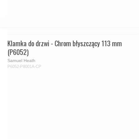
Klamka do drzwi - Chrom błyszczący 113 mm
(P6052)
Samuel Heath
P6052-P8001A-CP