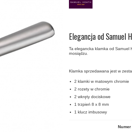
amki
Klamki Delfiny i Morsy
Søe-Jensen & Co
Klamka FSB
Klamki do drzwi
Wrzutka na listy
bez okuć
lscher
Klamki Gio Ponti LAMA
Valli & Valli klamki
RANDI Classic Line Kl
Osłony
Przycisk do
ozdobne na
dzwonka
drzwi
Ogranicznik
Zawiasy
Elegancja od Samuel 
drzwi
drzwiowe
Ta elegancka klamka od Samuel
mosiądzu.
Klamka sprzedawana jest w zestaw
2 klamki w matowym chromie
2 rozety w chromie
2 wkręty dociskowe
1 trzpień 8 x 8 mm
1 klucz imbusowy
Numer 