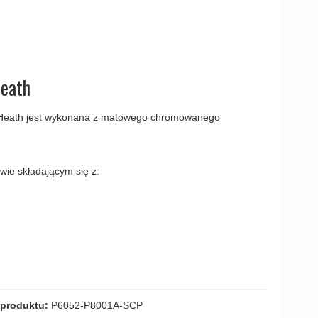
amki
Heath
 Heath jest wykonana z matowego chromowanego
ie składającym się z:
produktu:
P6052-P8001A-SCP