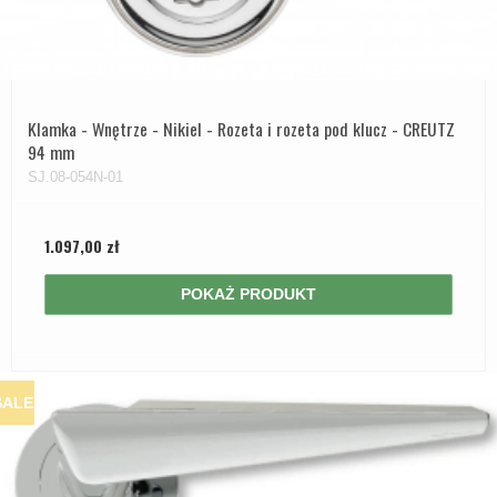
Klamka - Wnętrze - Nikiel - Rozeta i rozeta pod klucz - CREUTZ
94 mm
SJ.08-054N-01
1.097,00 zł
POKAŻ PRODUKT
SALE