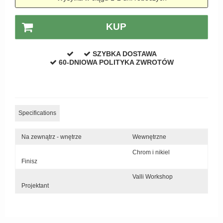
Zewnętrzne klamki
APRILE Klamki
KUP
SZYBKA DOSTAWA
60-DNIOWA POLITYKA ZWROTÓW
Specifications
Na zewnątrz - wnętrze
Wewnętrzne
Chrom i nikiel
Finisz
Valli Workshop
Projektant