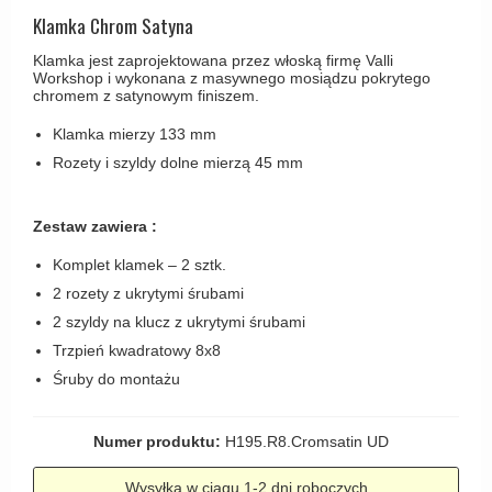
Haczyki / Wieszaki
Olivari
Klamka Chrom Satyna
Klamki Delfiny i Morsy
Wsporniki półek
Turnstyle Designs
Klamka jest zaprojektowana przez włoską firmę Valli
Klamki Gio Ponti LAMA
Workshop i wykonana z masywnego mosiądzu pokrytego
Haki kabinowe
RANDI klamki
chromem z satynowym finiszem.
MEDICI klamki
Produkty do czyszczenia mosiądzu
RDS klamki
Klamka mierzy 133 mm
Svanemøllen klamki
Samuel Heath klamki
Rozety i szyldy dolne mierzą 45 mm
Weingarden Klamki
Sibes Metall
Østerbro - Drewniane klamki do drzwi
Zestaw zawiera :
Søe-Jensen & Co
Klamki Buster+Punch
Komplet klamek – 2 sztk.
Valli & Valli klamki
DND klamka
2 rozety z ukrytymi śrubami
YOUNG lamki
2 szyldy na klucz z ukrytymi śrubami
Klamka FSB
Trzpień kwadratowy 8x8
RANDI Classic Line Klamki
Śruby do montażu
Turnstyle Designs Klamki
Klamki do Drzwi tarasowych
Numer produktu:
H195.R8.Cromsatin UD
Østerbro - Długi szyld
Wysyłka w ciągu 1-2 dni roboczych