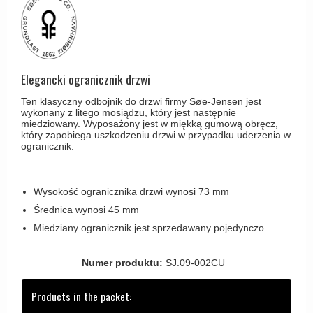
Haczyki / Wieszaki
Olivari
Klamki Delfiny i Morsy
Wsporniki półek
Turnstyle Designs
Klamki Gio Ponti LAMA
Haki kabinowe
RANDI klamki
MEDICI klamki
Produkty do czyszczenia mosiądzu
Elegancki ogranicznik drzwi
RDS klamki
Svanemøllen klamki
Ten klasyczny odbojnik do drzwi firmy Søe-Jensen jest
Samuel Heath klamki
Weingarden Klamki
wykonany z litego mosiądzu, który jest następnie
miedziowany. Wyposażony jest w miękką gumową obręcz,
Sibes Metall
który zapobiega uszkodzeniu drzwi w przypadku uderzenia w
Østerbro - Drewniane klamki do drzwi
ogranicznik.
Søe-Jensen & Co
Klamki Buster+Punch
Valli & Valli klamki
DND klamka
Wysokość ogranicznika drzwi wynosi 73 mm
YOUNG lamki
Klamka FSB
Średnica wynosi 45 mm
Miedziany ogranicznik jest sprzedawany pojedynczo.
RANDI Classic Line Klamki
Turnstyle Designs Klamki
Numer produktu:
SJ.09-002CU
Klamki do Drzwi tarasowych
Products in the packet:
Østerbro - Długi szyld