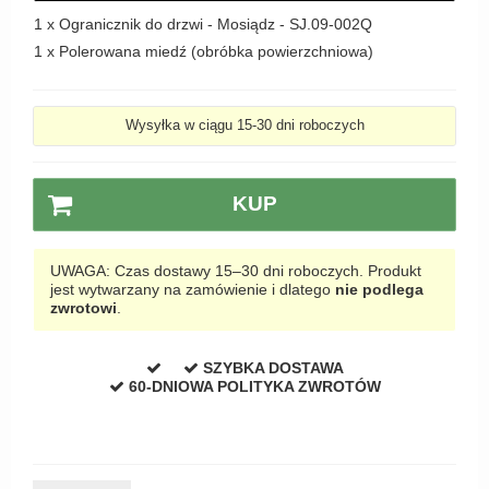
Zewnętrzne klamki
1 x
Ogranicznik do drzwi - Mosiądz - SJ.09-002Q
1 x
Polerowana miedź (obróbka powierzchniowa)
APRILE Klamki
Wysyłka w ciągu 15-30 dni roboczych
KUP
UWAGA: Czas dostawy 15–30 dni roboczych. Produkt
jest wytwarzany na zamówienie i dlatego
nie podlega
zwrotowi
.
SZYBKA DOSTAWA
60-DNIOWA POLITYKA ZWROTÓW