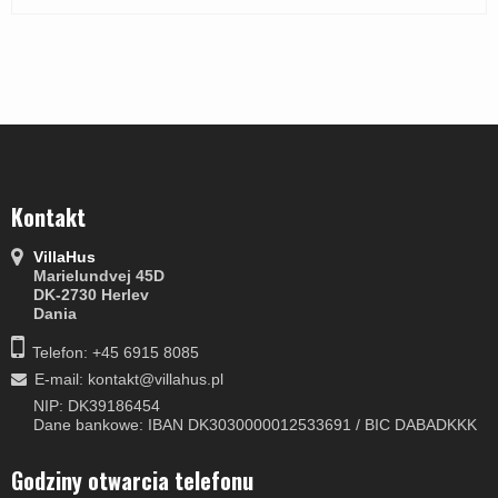
Kontakt
VillaHus
Marielundvej 45D
DK-2730 Herlev
Dania
Telefon: +45 6915 8085
E-mail
:
kontakt@villahus.pl
NIP: DK39186454
Dane bankowe: IBAN DK3030000012533691 / BIC DABADKKK
Godziny otwarcia telefonu