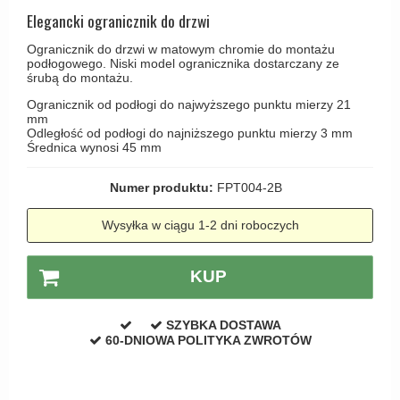
Haczyki / Wieszaki
Olivari
Elegancki ogranicznik do drzwi
Klamki Delfiny i Morsy
Wsporniki półek
Turnstyle Designs
Ogranicznik do drzwi w matowym chromie do montażu
Klamki Gio Ponti LAMA
podłogowego. Niski model ogranicznika dostarczany ze
Haki kabinowe
RANDI klamki
śrubą do montażu.
MEDICI klamki
Produkty do czyszczenia mosiądzu
RDS klamki
Ogranicznik od podłogi do najwyższego punktu mierzy 21
Svanemøllen klamki
mm
Samuel Heath klamki
Odległość od podłogi do najniższego punktu mierzy 3 mm
Weingarden Klamki
Średnica wynosi 45 mm
Sibes Metall
Østerbro - Drewniane klamki do drzwi
Numer produktu:
FPT004-2B
Søe-Jensen & Co
Klamki Buster+Punch
Valli & Valli klamki
Wysyłka w ciągu 1-2 dni roboczych
DND klamka
YOUNG lamki
Klamka FSB
KUP
RANDI Classic Line Klamki
Turnstyle Designs Klamki
SZYBKA DOSTAWA
60-DNIOWA POLITYKA ZWROTÓW
Klamki do Drzwi tarasowych
Østerbro - Długi szyld