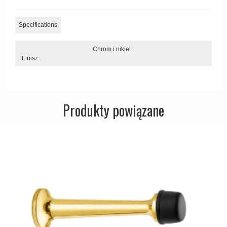
Zewnętrzne klamki
Specifications
APRILE Klamki
Chrom i nikiel
Finisz
Produkty powiązane