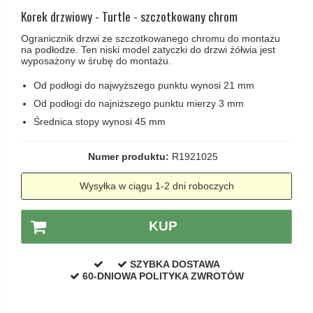
Haczyki / Wieszaki
Olivari
Korek drzwiowy - Turtle - szczotkowany chrom
Klamki Delfiny i Morsy
Wsporniki półek
Turnstyle Designs
Ogranicznik drzwi ze szczotkowanego chromu do montażu
Klamki Gio Ponti LAMA
na podłodze. Ten niski model zatyczki do drzwi żółwia jest
Haki kabinowe
RANDI klamki
wyposażony w śrubę do montażu.
MEDICI klamki
Produkty do czyszczenia mosiądzu
RDS klamki
Od podłogi do najwyższego punktu wynosi 21 mm
Svanemøllen klamki
Samuel Heath klamki
Od podłogi do najniższego punktu mierzy 3 mm
Weingarden Klamki
Średnica stopy wynosi 45 mm
Sibes Metall
Østerbro - Drewniane klamki do drzwi
Søe-Jensen & Co
Numer produktu:
R1921025
Klamki Buster+Punch
Valli & Valli klamki
DND klamka
Wysyłka w ciągu 1-2 dni roboczych
YOUNG lamki
Klamka FSB
KUP
RANDI Classic Line Klamki
Turnstyle Designs Klamki
SZYBKA DOSTAWA
60-DNIOWA POLITYKA ZWROTÓW
Klamki do Drzwi tarasowych
Østerbro - Długi szyld