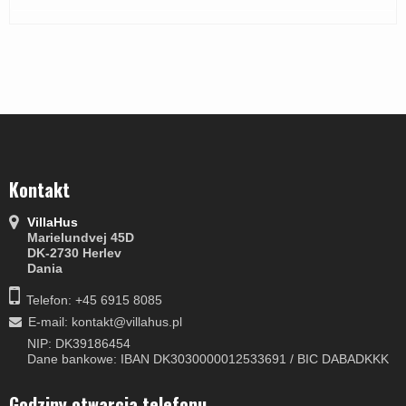
Kontakt
VillaHus
Marielundvej 45D
DK-2730 Herlev
Dania
Telefon: +45 6915 8085
E-mail
:
kontakt@villahus.pl
NIP: DK39186454
Dane bankowe: IBAN DK3030000012533691 / BIC DABADKKK
Godziny otwarcia telefonu