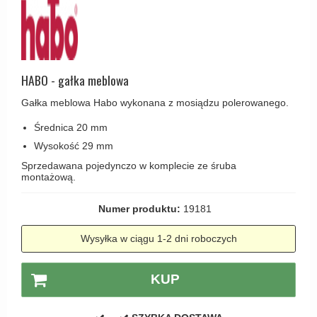
Haczyki / Wieszaki
Olivari
Klamki Delfiny i Morsy
Wsporniki półek
Turnstyle Designs
Klamki Gio Ponti LAMA
Haki kabinowe
RANDI klamki
MEDICI klamki
Produkty do czyszczenia mosiądzu
HABO - gałka meblowa
RDS klamki
Svanemøllen klamki
Gałka meblowa Habo wykonana z mosiądzu polerowanego.
Samuel Heath klamki
Weingarden Klamki
Średnica 20 mm
Sibes Metall
Østerbro - Drewniane klamki do drzwi
Wysokość 29 mm
Søe-Jensen & Co
Klamki Buster+Punch
Sprzedawana pojedynczo w komplecie ze śruba
Valli & Valli klamki
montażową.
DND klamka
YOUNG lamki
Numer produktu:
19181
Klamka FSB
RANDI Classic Line Klamki
Wysyłka w ciągu 1-2 dni roboczych
Turnstyle Designs Klamki
KUP
Klamki do Drzwi tarasowych
Østerbro - Długi szyld