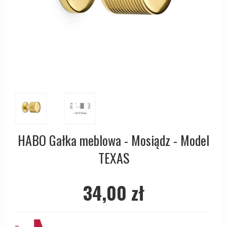
Pierścienie cylindryczne
d line klamki
Brązowe klamki
Uchwyty meblowe
Klamki do drzwi bez okuć
DND Handles
Klamki do drzwi ze skóry
OUTLET - Akcesoria - Armatura
Osłony ozdobne na drzwi
Enrico Cassina klamki
Empire klamki
Ogranicznik drzwi
Klamki - Do drzwi FSB
Art Deco klamki
Uchwyty do drzwi
Furnipart uchwyty
Funkis klamki
Łańcuchy do drzwi i zasuwki
Fusital klamki
Włoskie klamki
Okucia do okien
GRATA klamki
Okrągłe i owalne klamki
Zestawy do drzwi przesuwnych
HABO klamki
HABO Gałka meblowa - Mosiądz - Model
CROSS klamki
Numery domów
Habo Selection
TEXAS
Bellevue Klamki
Wrzutka na listy
Henry Blake Hardware
BRIGGS Klamki
Przycisk do dzwonka
Intersteel klamki
34,00 zł
Gałki do drzwi
Zawiasy drzwiowe
Kleis Design klamki
Coupé - Kay Otto Fisker Klamki
Śruby
Klamka Knud Holscher
CREUTZ Klamki