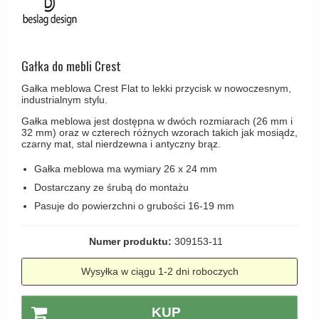
Haczyki / Wieszaki
Olivari
Klamki Delfiny i Morsy
Wsporniki półek
Turnstyle Designs
Klamki Gio Ponti LAMA
Haki kabinowe
RANDI klamki
Gałka do mebli Crest
MEDICI klamki
Produkty do czyszczenia mosiądzu
RDS klamki
Gałka meblowa Crest Flat to lekki przycisk w nowoczesnym,
Svanemøllen klamki
industrialnym stylu.
Samuel Heath klamki
Weingarden Klamki
Gałka meblowa jest dostępna w dwóch rozmiarach (26 mm i
Sibes Metall
32 mm) oraz w czterech różnych wzorach takich jak mosiądz,
Østerbro - Drewniane klamki do drzwi
czarny mat, stal nierdzewna i antyczny brąz.
Søe-Jensen & Co
Klamki Buster+Punch
Gałka meblowa ma wymiary 26 x 24 mm
Valli & Valli klamki
DND klamka
Dostarczany ze śrubą do montażu
YOUNG lamki
Pasuje do powierzchni o grubości 16-19 mm
Klamka FSB
RANDI Classic Line Klamki
Numer produktu:
309153-11
Turnstyle Designs Klamki
Wysyłka w ciągu 1-2 dni roboczych
Klamki do Drzwi tarasowych
Østerbro - Długi szyld
KUP