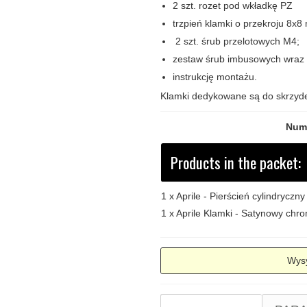
2 szt. rozet pod wkładkę PZ
trzpień klamki o przekroju 8x
2 szt. śrub przelotowych M4;
zestaw śrub imbusowych wraz 
instrukcję montażu.
Klamki dedykowane są do skrzyd
Num
Products in the packet:
1 x
Aprile - Pierścień cylindryc
1 x
Aprile Klamki - Satynowy chro
Wysy