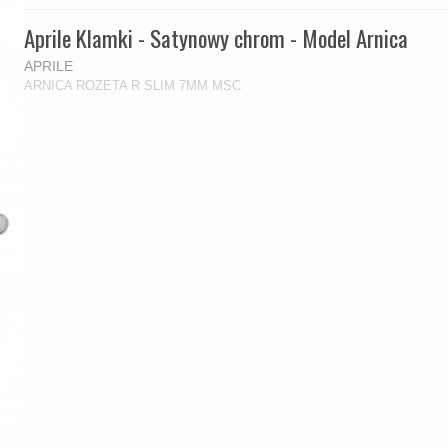
Aprile Klamki - Satynowy chrom - Model Arnica
APRILE
ARNICA ROZETA R SLIM 7MM MSC