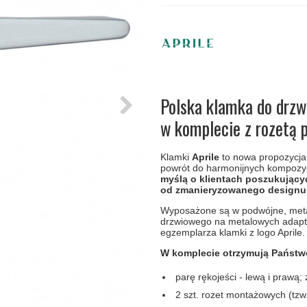
amki
Klamki Delfiny i Morsy
Søe-Jensen & Co
Klamka FSB
Klamki do drzwi
Wrzutka na listy
bez okuć
lscher
Klamki Gio Ponti LAMA
Valli & Valli klamki
RANDI Classic Line Kl
Osłony
Przycisk do
ozdobne na
dzwonka
drzwi
Ogranicznik
Zawiasy
drzwi
drzwiowe
Polska klamka do drzw
w komplecie z rozetą 
Klamki
Aprile
to nowa propozycja 
powrót do harmonijnych kompozycj
myślą o klientach poszukujący
od zmanieryzowanego designu 
Wyposażone są w podwójne, met
drzwiowego na metalowych adapt
egzemplarza klamki z logo Aprile.
W komplecie otrzymują Państw
parę rękojeści - lewą i prawą
2 szt. rozet montażowych (tz