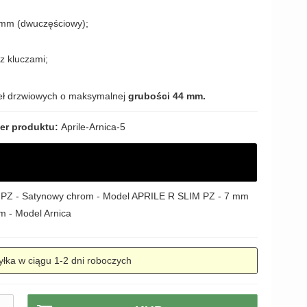
8 mm (dwuczęściowy);
z kluczami;
eł drzwiowych o maksymalnej
grubości 44 mm.
er produktu:
Aprile-Arnica-5
zny PZ - Satynowy chrom - Model APRILE R SLIM PZ - 7 mm
m - Model Arnica
łka w ciągu 1-2 dni roboczych