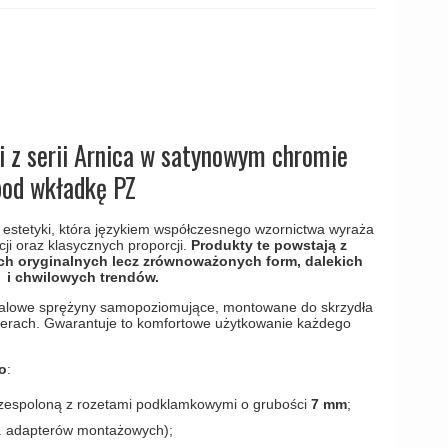
amki
i z serii Arnica w satynowym chromie
pod wkładkę PZ
estetyki, która językiem współczesnego wzornictwa wyraża
i oraz klasycznych proporcji.
Produkty te powstają z
ch oryginalnych lecz zrównoważonych form, dalekich
i chwilowych trendów.
alowe sprężyny samopoziomujące, montowane do skrzydła
erach. Gwarantuje to komfortowe użytkowanie każdego
o
:
; zespoloną z rozetami podklamkowymi o grubości
7 mm
;
w. adapterów montażowych);